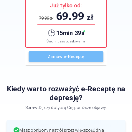
Już tylko od:
69.99
zł
79.99 zł
15
min
39
s
Średni czas oczekiwania
Zamów e-Receptę
Kiedy warto rozważyć
e-Receptę
na
depresję
?
Sprawdź, czy dotyczą Cię poniższe objawy:
Masz obniżony nastrój przez większość dnia