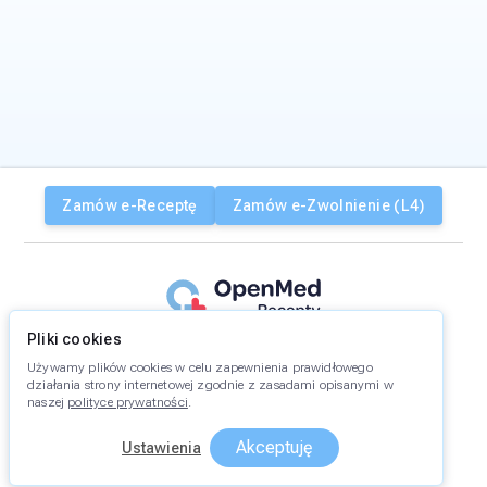
Zamów e-Receptę
Zamów e-Zwolnienie (L4)
Pliki cookies
OpenMed Recepty Sp. z o.o.
jest podmiotem leczniczym
w
rozumieniu ustawy z dnia 15 kwietnia 2011 roku i prowadzi
Używamy plików cookies w celu zapewnienia prawidłowego
działalność leczniczą pod numerem: 000000280211.
działania strony internetowej zgodnie z zasadami opisanymi w
naszej
polityce prywatności
.
Kontakt:
bok@recepty.openmed.pl
Ustawienia preferencji plików cookies:
Akceptuję
Ustawienia
Internetowe Konto Pacjenta (IKP)
Zawsze włączone
Niezbędne, funkcjonalne cookies
Rzecznik Praw Pacjenta