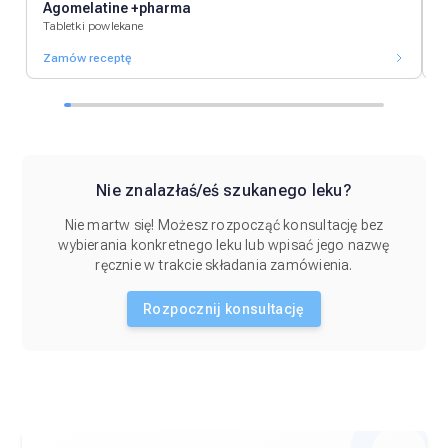
Agomelatine +pharma
A
Tabletki powlekane
T
Zamów receptę
Z
Nie znalazłaś/eś szukanego leku?
Nie martw się! Możesz rozpocząć konsultację bez
wybierania konkretnego leku lub wpisać jego nazwę
ręcznie w trakcie składania zamówienia.
Rozpocznij konsultację