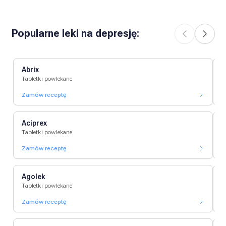
Popularne leki na
depresję
:
Abrix
A
Tabletki powlekane
T
Zamów receptę
Z
Aciprex
A
Tabletki powlekane
T
Zamów receptę
Z
Agolek
A
Tabletki powlekane
T
Zamów receptę
Z